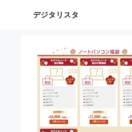
コ
ン
デジタリスタ
テ
ン
ツ
へ
ス
キ
ッ
プ