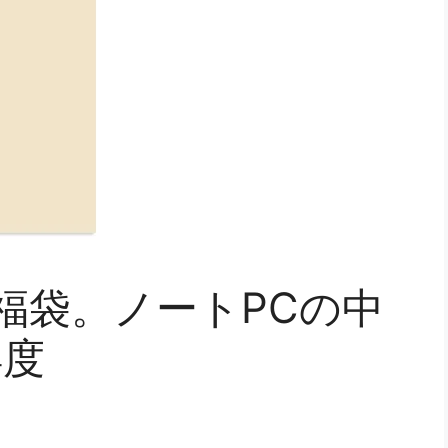
の福袋。ノートPCの中
得度