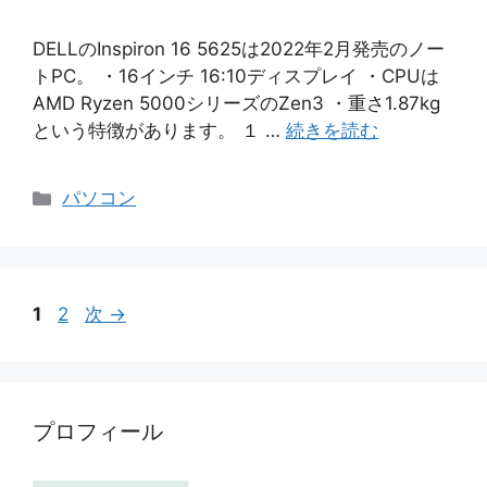
DELLのInspiron 16 5625は2022年2月発売のノー
トPC。 ・16インチ 16:10ディスプレイ ・CPUは
AMD Ryzen 5000シリーズのZen3 ・重さ1.87kg
という特徴があります。 １ …
続きを読む
カ
パソコン
テ
ゴ
リ
ー
ペ
ペ
1
2
次
→
ー
ー
ジ
ジ
プロフィール