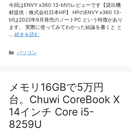
今回はENVY x360 13-bfのレビューです【貸出機
材提供：株式会社日本HP】 HPのENVY x360 13-
bfは2022年9月発売のノートPC という特徴があり
ます。 実際に使ってみてわかった結論を書くと と
…
続きを読む
カ
パソコン
テ
ゴ
リ
ー
メモリ16GBで5万円
台。Chuwi CoreBook X
14インチ Core i5-
8259U