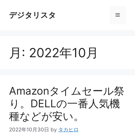
コ
ン
デジタリスタ
メ
テ
ン
ニ
ツ
へ
月:
2022年10月
ス
ュ
キ
ッ
ー
プ
Amazonタイムセール祭
り。DELLの一番人気機
種などが安い。
2022年10月30日
by
タカヒロ