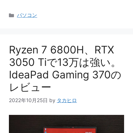
カ
パソコン
テ
ゴ
リ
ー
Ryzen 7 6800H、RTX
3050 Tiで13万は強い。
IdeaPad Gaming 370の
レビュー
2022年10月25日
by
タカヒロ