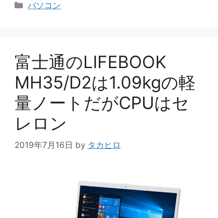
カ
パソコン
テ
ゴ
リ
ー
富士通のLIFEBOOK
MH35/D2は1.09kgの軽
量ノートだがCPUはセ
レロン
2019年7月16日
by
タカヒロ