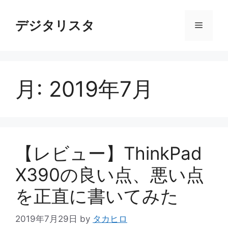
コ
ン
デジタリスタ
メ
テ
ン
ニ
ツ
へ
月:
2019年7月
ス
ュ
キ
ッ
ー
プ
【レビュー】ThinkPad
X390の良い点、悪い点
を正直に書いてみた
2019年7月29日
by
タカヒロ