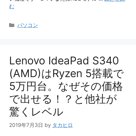
む
カ
パソコン
テ
ゴ
リ
ー
Lenovo IdeaPad S340
(AMD)はRyzen 5搭載で
5万円台。なぜその価格
で出せる！？と他社が
驚くレベル
2019年7月3日
by
タカヒロ