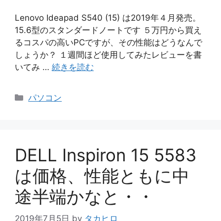
Lenovo Ideapad S540 (15) は2019年４月発売。
15.6型のスタンダードノートです ５万円から買え
るコスパの高いPCですが、その性能はどうなんで
しょうか？ １週間ほど使用してみたレビューを書
いてみ …
続きを読む
カ
パソコン
テ
ゴ
リ
ー
DELL Inspiron 15 5583
は価格、性能ともに中
途半端かなと・・
2019年7月5日
by
タカヒロ