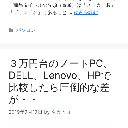
・商品タイトルの先頭（冒頭）は「メーカー名」
「ブランド名」であること …
続きを読む
カ
パソコン
テ
ゴ
リ
ー
３万円台のノートPC、
DELL、Lenovo、HPで
比較したら圧倒的な差
が・・
2019年7月17日
by
タカヒロ