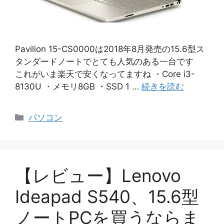
Pavilion 15-CS0000は2018年8月発売の15.6型ス
タンダードノートでとても人気のある一台です
これがいま楽天で安くなってますね ・Core i3-
8130U ・メモリ8GB ・SSD 1 …
続きを読む
カ
パソコン
テ
ゴ
リ
ー
【レビュー】Lenovo
Ideapad S540、15.6型
ノートPCを買うならま