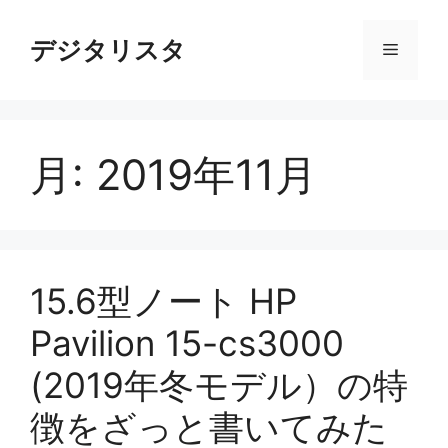
コ
ン
デジタリスタ
メ
テ
ン
ニ
ツ
へ
月:
2019年11月
ス
ュ
キ
ッ
ー
プ
15.6型ノート HP
Pavilion 15-cs3000
(2019年冬モデル）の特
徴をざっと書いてみた