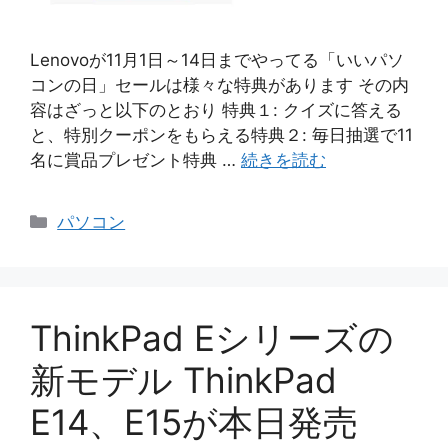
Lenovoが11月1日～14日までやってる「いいパソ
コンの日」セールは様々な特典があります その内
容はざっと以下のとおり 特典１: クイズに答える
と、特別クーポンをもらえる特典２: 毎日抽選で11
名に賞品プレゼント特典 …
続きを読む
カ
パソコン
テ
ゴ
リ
ー
ThinkPad Eシリーズの
新モデル ThinkPad
E14、E15が本日発売