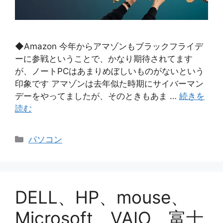
◆Amazon 今年からアマゾンもブラックフライデ
ーに参戦ということで、かなり期待されてます
が、ノートPCはあまりめぼしいものがないという
印象です アマゾンは去年似た時期にサイバーマン
デーをやってましたが、そのときもあま …
続きを
読む
カ
パソコン
テ
ゴ
リ
ー
DELL、HP、mouse、
Microsoft、VAIO、富士