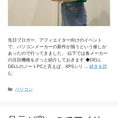
先日ブロガー、アフィエイター向けのイベント
で、パソコンメーカーの新作が揃うという催しが
あったので行ってきました。 以下では各メーカー
の注目機種をざっと紹介しておきます ◆DELL
DELLのノートPCと言えば、XPSシリ …
続きを読
む
カ
パソコン
テ
ゴ
リ
ー