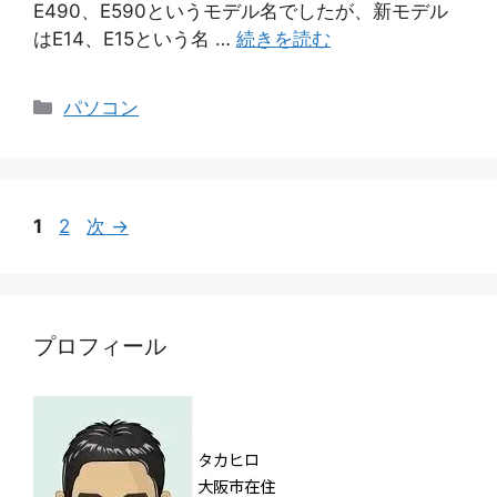
E490、E590というモデル名でしたが、新モデル
はE14、E15という名 …
続きを読む
カ
パソコン
テ
ゴ
リ
ー
ペ
ペ
1
2
次
→
ー
ー
ジ
ジ
プロフィール