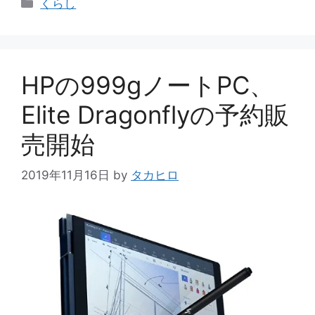
カ
くらし
テ
ゴ
リ
ー
HPの999gノートPC、
Elite Dragonflyの予約販
売開始
2019年11月16日
by
タカヒロ