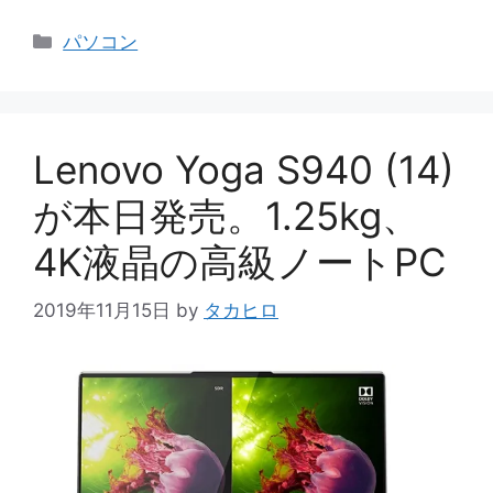
カ
パソコン
テ
ゴ
リ
ー
Lenovo Yoga S940 (14)
が本日発売。1.25kg、
4K液晶の高級ノートPC
2019年11月15日
by
タカヒロ