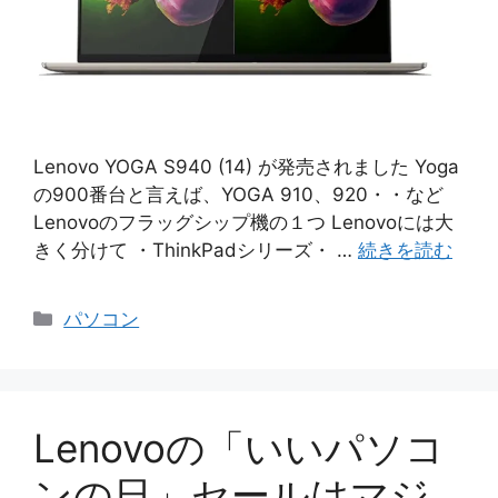
Lenovo YOGA S940 (14) が発売されました Yoga
の900番台と言えば、YOGA 910、920・・など
Lenovoのフラッグシップ機の１つ Lenovoには大
きく分けて ・ThinkPadシリーズ・ …
続きを読む
カ
パソコン
テ
ゴ
リ
ー
Lenovoの「いいパソコ
ンの日」セールはマジ