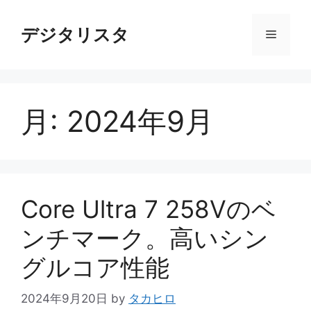
コ
ン
デジタリスタ
メ
テ
ン
ニ
ツ
へ
月:
2024年9月
ス
ュ
キ
ッ
ー
プ
Core Ultra 7 258Vのベ
ンチマーク。高いシン
グルコア性能
2024年9月20日
by
タカヒロ