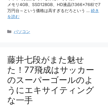
メモリ4GB、SSD128GB、HD液晶(1366×768)で7
万円台～という価格は高すぎるだろという …
続き
を読む
カ
パソコン
テ
ゴ
リ
ー
藤井七段がまた魅せ
た！77飛成はサッカー
のスーパーゴールのよ
うにエキサイティング
な一手