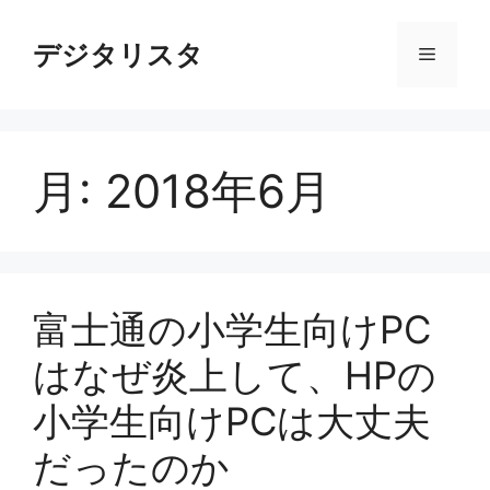
コ
ン
デジタリスタ
メ
テ
ン
ニ
ツ
へ
月:
2018年6月
ス
ュ
キ
ッ
ー
プ
富士通の小学生向けPC
はなぜ炎上して、HPの
小学生向けPCは大丈夫
だったのか