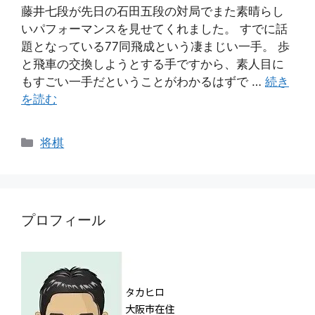
藤井七段が先日の石田五段の対局でまた素晴らし
いパフォーマンスを見せてくれました。 すでに話
題となっている77同飛成という凄まじい一手。 歩
と飛車の交換しようとする手ですから、素人目に
もすごい一手だということがわかるはずで …
続き
を読む
カ
将棋
テ
ゴ
リ
ー
プロフィール