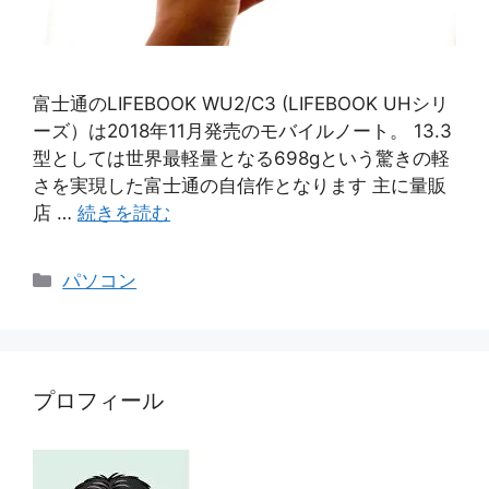
富士通のLIFEBOOK WU2/C3 (LIFEBOOK UHシリ
ーズ）は2018年11月発売のモバイルノート。 13.3
型としては世界最軽量となる698gという驚きの軽
さを実現した富士通の自信作となります 主に量販
店 …
続きを読む
カ
パソコン
テ
ゴ
リ
ー
プロフィール