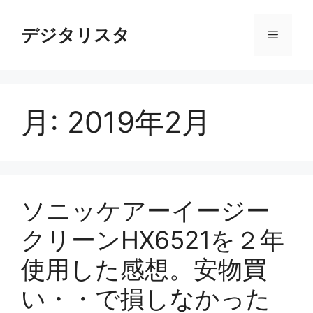
コ
ン
デジタリスタ
メ
テ
ン
ニ
ツ
へ
月:
2019年2月
ス
ュ
キ
ッ
ー
プ
ソニッケアーイージー
クリーンHX6521を２年
使用した感想。安物買
い・・で損しなかった