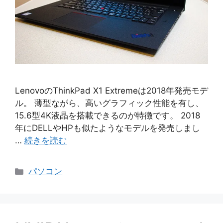
LenovoのThinkPad X1 Extremeは2018年発売モデ
ル。 薄型ながら、高いグラフィック性能を有し、
15.6型4K液晶を搭載できるのが特徴です。 2018
年にDELLやHPも似たようなモデルを発売しまし
…
続きを読む
カ
パソコン
テ
ゴ
リ
ー