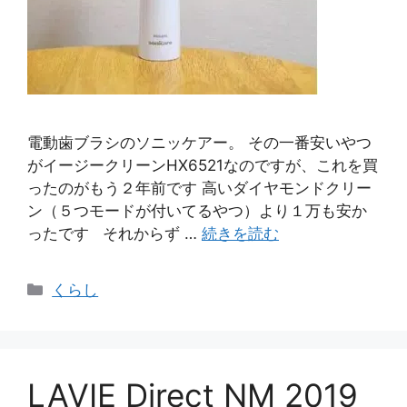
電動歯ブラシのソニッケアー。 その一番安いやつ
がイージークリーンHX6521なのですが、これを買
ったのがもう２年前です 高いダイヤモンドクリー
ン（５つモードが付いてるやつ）より１万も安か
ったです それからず …
続きを読む
カ
くらし
テ
ゴ
リ
ー
LAVIE Direct NM 2019