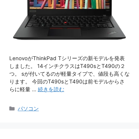
LenovoがThinkPad Tシリーズの新モデルを発表
しました。 14インチクラスはT490sとT490の２
つ。 sが付いてるのが軽量タイプで、値段も高くな
ります。 今回のT490sとT490は前モデルからさ
らに軽量 …
続きを読む
カ
パソコン
テ
ゴ
リ
ー