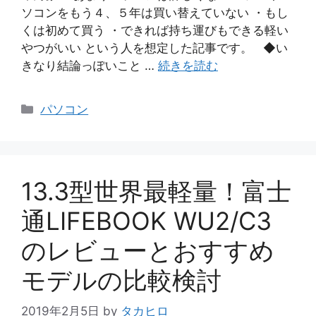
ソコンをもう４、５年は買い替えていない ・もし
くは初めて買う ・できれば持ち運びもできる軽い
やつがいい という人を想定した記事です。 ◆い
きなり結論っぽいこと …
続きを読む
カ
パソコン
テ
ゴ
リ
ー
13.3型世界最軽量！富士
通LIFEBOOK WU2/C3
のレビューとおすすめ
モデルの比較検討
2019年2月5日
by
タカヒロ