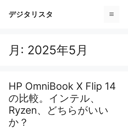
コ
ン
デジタリスタ
メ
テ
ン
ニ
ツ
へ
月:
2025年5月
ス
ュ
キ
ッ
ー
プ
HP OmniBook X Flip 14
の比較。インテル、
Ryzen、どちらがいい
か？