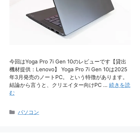
今回はYoga Pro 7i Gen 10のレビューです【貸出
機材提供：Lenovo】 Yoga Pro 7i Gen 10は2025
年3月発売のノートPC。 という特徴があります。
結論から言うと、クリエイター向けPC …
続きを読
む
カ
パソコン
テ
ゴ
リ