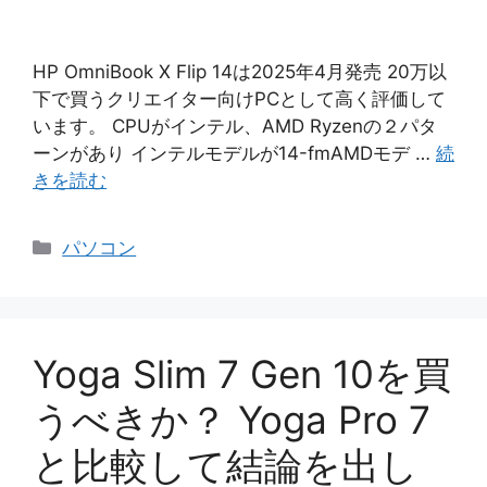
HP OmniBook X Flip 14は2025年4月発売 20万以
下で買うクリエイター向けPCとして高く評価して
います。 CPUがインテル、AMD Ryzenの２パタ
ーンがあり インテルモデルが14-fmAMDモデ …
続
きを読む
カ
パソコン
テ
ゴ
リ
ー
Yoga Slim 7 Gen 10を買
うべきか？ Yoga Pro 7
と比較して結論を出し