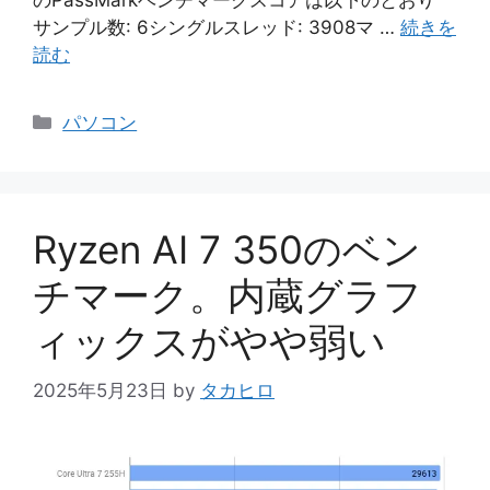
のPassMarkベンチマークスコアは以下のとおり
サンプル数: 6シングルスレッド: 3908マ …
続きを
読む
カ
パソコン
テ
ゴ
リ
ー
Ryzen AI 7 350のベン
チマーク。内蔵グラフ
ィックスがやや弱い
2025年5月23日
by
タカヒロ