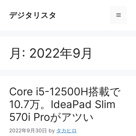
コ
ン
デジタリスタ
メ
テ
ン
ニ
ツ
へ
月:
2022年9月
ス
ュ
キ
ッ
ー
プ
Core i5-12500H搭載で
10.7万。IdeaPad Slim
570i Proがアツい
2022年9月30日
by
タカヒロ