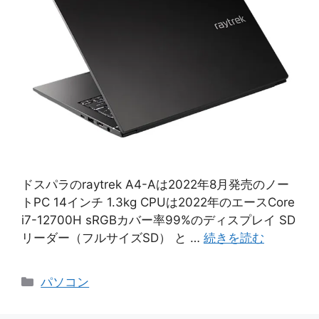
ドスパラのraytrek A4-Aは2022年8月発売のノー
トPC 14インチ 1.3kg CPUは2022年のエースCore
i7-12700H sRGBカバー率99%のディスプレイ SD
リーダー（フルサイズSD） と …
続きを読む
カ
パソコン
テ
ゴ