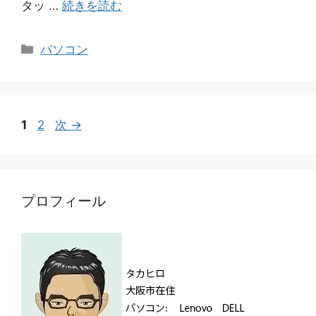
タッ …
続きを読む
カ
パソコン
テ
ゴ
リ
ー
ペ
ペ
1
2
次
→
ー
ー
ジ
ジ
プロフィール