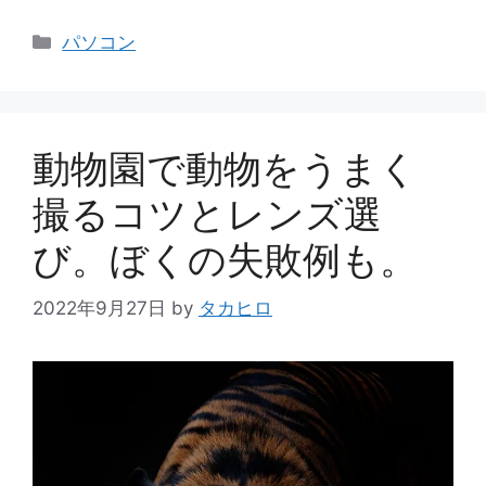
カ
パソコン
テ
ゴ
リ
ー
動物園で動物をうまく
撮るコツとレンズ選
び。ぼくの失敗例も。
2022年9月27日
by
タカヒロ