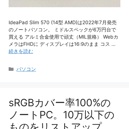
IdeaPad Slim 570 (14型 AMD)は2022年7月発売
のノートパソコン。 ミドルスペックが6万円台で
買える アルミ合金使用で頑丈（MIL規格） Webカ
メラはFHDに ディスプレイは16:9のまま コス …
続きを読む
カ
パソコン
テ
ゴ
リ
ー
sRGBカバー率100%の
ノートPC。10万以下の
ものをリストアップ