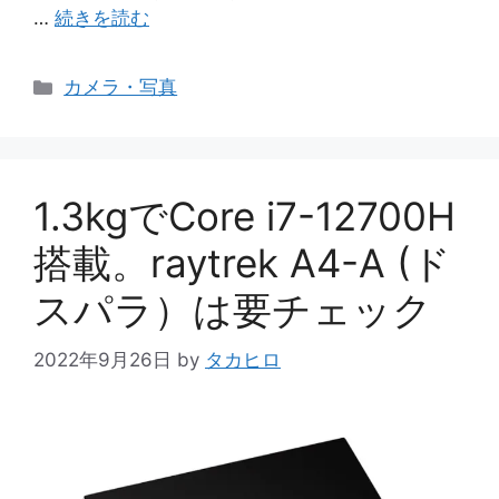
…
続きを読む
カ
カメラ・写真
テ
ゴ
リ
ー
1.3kgでCore i7-12700H
搭載。raytrek A4-A (ド
スパラ）は要チェック
2022年9月26日
by
タカヒロ