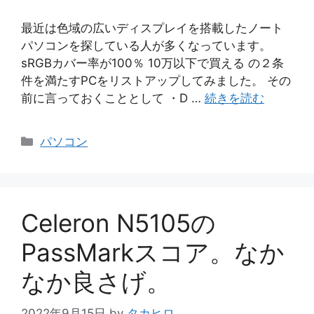
最近は色域の広いディスプレイを搭載したノート
パソコンを探している人が多くなっています。
sRGBカバー率が100％ 10万以下で買える の２条
件を満たすPCをリストアップしてみました。 その
前に言っておくこととして ・D …
続きを読む
カ
パソコン
テ
ゴ
リ
ー
Celeron N5105の
PassMarkスコア。なか
なか良さげ。
2022年9月15日
by
タカヒロ