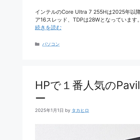
インテルのCore Ultra 7 255Hは20
ア16スレッド、TDPは28Wとなっています。 2
続きを読む
カ
パソコン
テ
ゴ
リ
ー
HPで１番人気のPavili
ー
2025年1月1日
by
タカヒロ