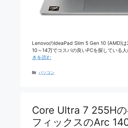
LenovoのIdeaPad Slim 5 Gen 10
10～14万でコスパの良いPCを探している人に
きを読む
カ
パソコン
テ
ゴ
リ
ー
Core Ultra 7 
フィックスのArc 1