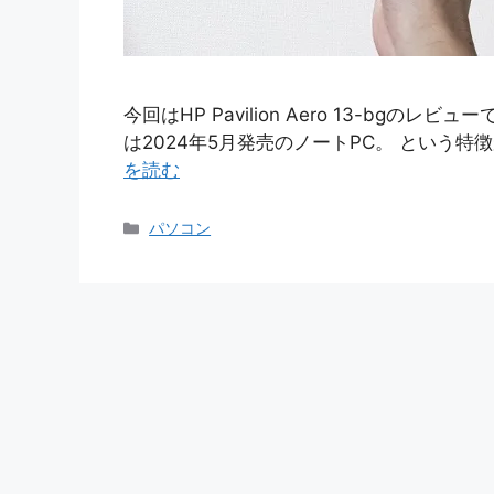
今回はHP Pavilion Aero 13-bgのレビュ
は2024年5月発売のノートPC。 という特
を読む
カ
パソコン
テ
ゴ
リ
ー