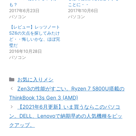
も？
ことに・・
2017年6月23日
2017年10月6日
パソコン
パソコン
【レビュー】レッツノート
SZ6の欠点を探してみたけ
ど・・悔しいかな、ほぼ完
璧だ
2016年10月28日
パソコン
カ
お気に入りメシ
テ
Zen3の性能がすごい。Ryzen 7 5800U搭載の
ゴ
ThinkBook 13s Gen 3 (AMD)
リ
【2021年6月更新】いま買うならこのパソコ
ー
ン。DELL、Lenovoで納期早めの人気機種をピッ
クアップ。