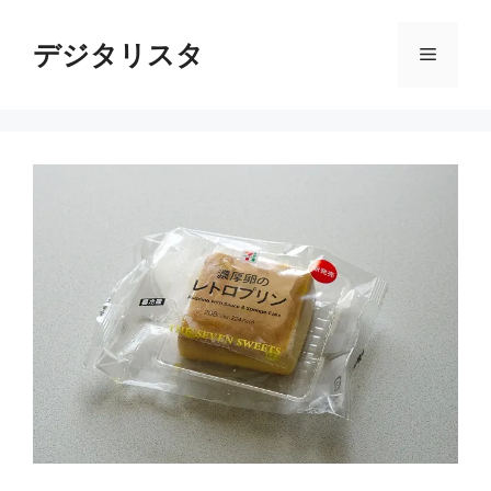
コ
ン
デジタリスタ
メ
テ
ン
ニ
ツ
へ
ス
ュ
キ
ッ
ー
プ