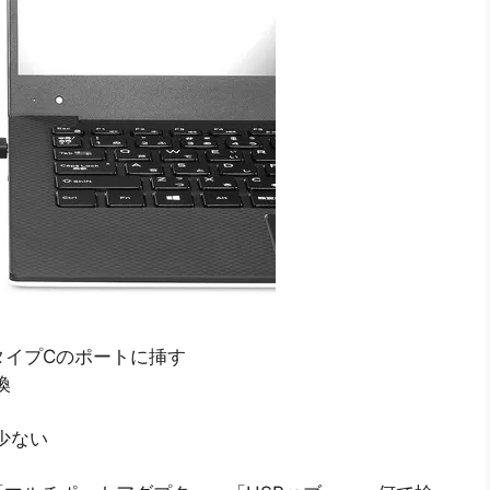
タイプCのポートに挿す
換
少ない