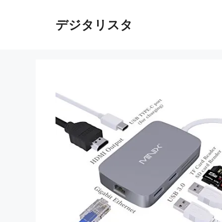
コ
ン
デジタリスタ
テ
ン
ツ
へ
ス
キ
ッ
プ