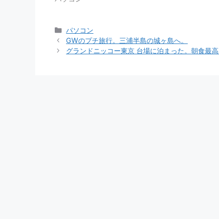
カ
パソコン
テ
GWのプチ旅行。三浦半島の城ヶ島へ。
ゴ
グランドニッコー東京 台場に泊まった。朝食最
リ
ー