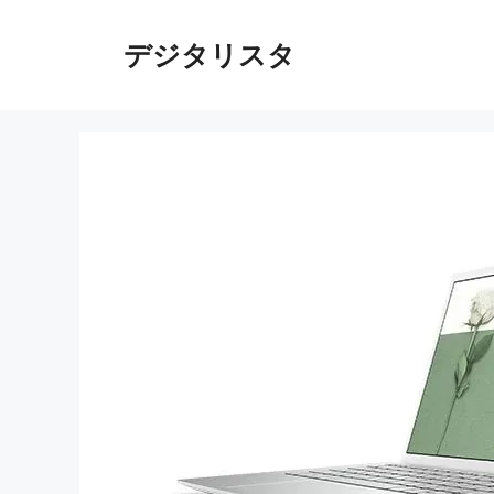
コ
ン
デジタリスタ
テ
ン
ツ
へ
ス
キ
ッ
プ