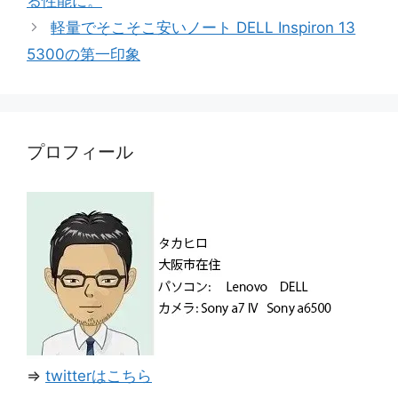
る性能に。
ー
軽量でそこそこ安いノート DELL Inspiron 13
5300の第一印象
プロフィール
⇒
twitterはこちら