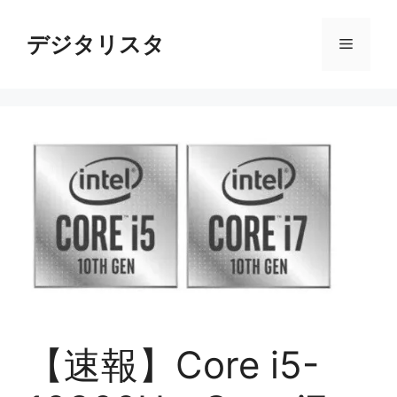
コ
ン
デジタリスタ
メ
テ
ン
ニ
ツ
へ
ス
ュ
キ
ッ
ー
プ
【速報】Core i5-