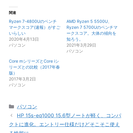
関連
Ryzen 7-4800Uのベンチ
AMD Ryzen 5 5500U、
マークスコア(速報）がすご
Ryzen 7 5700Uのベンチマ
いらしい
ークスコア。大体の傾向を
2020年4月13日
知ろう。
パソコン
2021年3月29日
パソコン
Core mシリーズとCore iシ
リーズとの比較（2017年春
版）
2017年3月2日
パソコン
カ
パソコン
テ
HP 15s-eq1000 15.6型ノートが軽く、コンパ
ゴ
クトに進化。エントリー仕様だけどそこそこ使え
リ