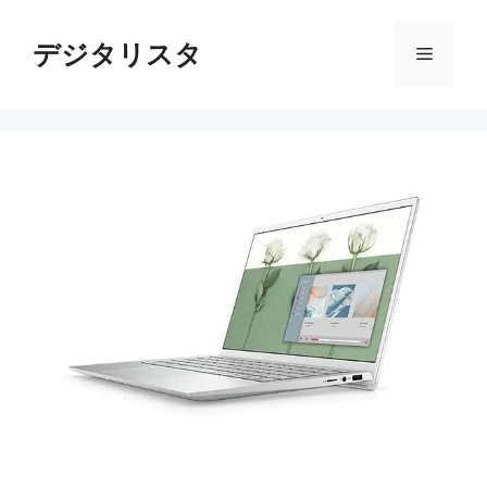
コ
ン
デジタリスタ
メ
テ
ン
ニ
ツ
へ
ス
ュ
キ
ッ
ー
プ