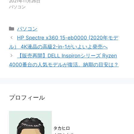
2021年11月26日
パソコン
カ
パソコン
テ
HP Spectre x360 15-eb0000 (2020年モデ
ゴ
ル） 4K液晶の高級2-in-1がいよいよ発売へ
リ
【販売再開】DELL Inspironシリーズ Ryzen
ー
4000番台の人気モデルが復活。納期の目安は？
プロフィール