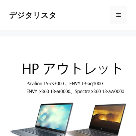
コ
ン
デジタリスタ
メ
テ
ン
ニ
ツ
へ
ス
ュ
キ
ッ
ー
プ