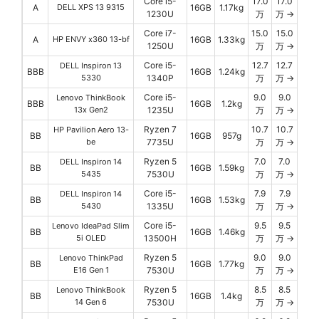
Core i5-
17.0
17.0
A
DELL XPS 13 9315
16GB
1.17kg
1230U
万
万 →
Core i7-
15.0
15.0
A
HP ENVY x360 13-bf
16GB
1.33kg
1250U
万
万 →
Core i5-
12.7
12.7
DELL Inspiron 13
BBB
16GB
1.24kg
5330
1340P
万
万 →
Core i5-
9.0
9.0
Lenovo ThinkBook
BBB
16GB
1.2kg
13x Gen2
1235U
万
万 →
Ryzen 7
10.7
10.7
HP Pavilion Aero 13-
BB
16GB
957g
be
7735U
万
万 →
Ryzen 5
7.0
7.0
DELL Inspiron 14
BB
16GB
1.59kg
5435
7530U
万
万 →
Core i5-
7.9
7.9
DELL Inspiron 14
BB
16GB
1.53kg
5430
1335U
万
万 →
Core i5-
9.5
9.5
Lenovo IdeaPad Slim
BB
16GB
1.46kg
5i OLED
13500H
万
万 →
Ryzen 5
9.0
9.0
Lenovo ThinkPad
BB
16GB
1.77kg
E16 Gen 1
7530U
万
万 →
Ryzen 5
8.5
8.5
Lenovo ThinkBook
BB
16GB
1.4kg
14 Gen 6
7530U
万
万 →