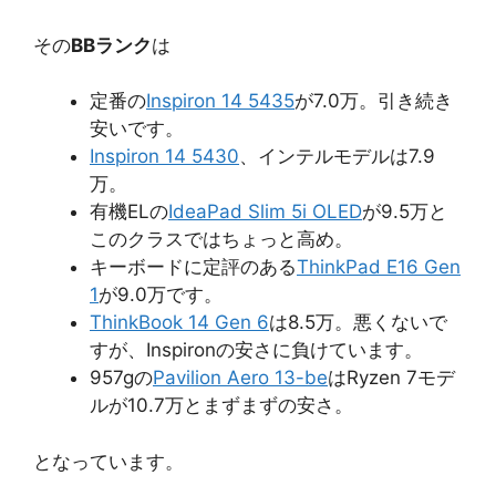
その
BBランク
は
定番の
Inspiron 14 5435
が7.0万。引き続き
安いです。
Inspiron 14 5430
、インテルモデルは7.9
万。
有機ELの
IdeaPad Slim 5i OLED
が9.5万と
このクラスではちょっと高め。
キーボードに定評のある
ThinkPad E16 Gen
1
が9.0万です。
ThinkBook 14 Gen 6
は8.5万。悪くないで
すが、Inspironの安さに負けています。
957gの
Pavilion Aero 13-be
はRyzen 7モデ
ルが10.7万とまずまずの安さ。
となっています。