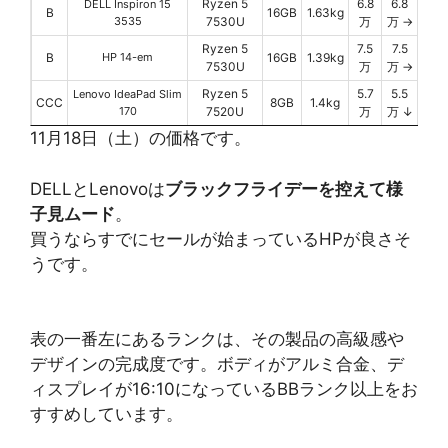
Ryzen 5
6.8
6.8
DELL Inspiron 15
B
16GB
1.63kg
3535
7530U
万
万 →
Ryzen 5
7.5
7.5
B
HP 14-em
16GB
1.39kg
7530U
万
万 →
Ryzen 5
5.7
5.5
Lenovo IdeaPad Slim
CCC
8GB
1.4kg
170
7520U
万
万 ↓
11月18日（土）の価格です。
DELLとLenovoは
ブラックフライデーを控えて様
子見ムード
。
買うならすでにセールが始まっているHPが良さそ
うです。
表の一番左にあるランクは、その製品の高級感や
デザインの完成度です。ボディがアルミ合金、デ
ィスプレイが16:10になっているBBランク以上をお
すすめしています。