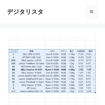
コ
ン
デジタリスタ
メ
テ
ン
ニ
ツ
へ
ス
ュ
キ
ッ
ー
プ