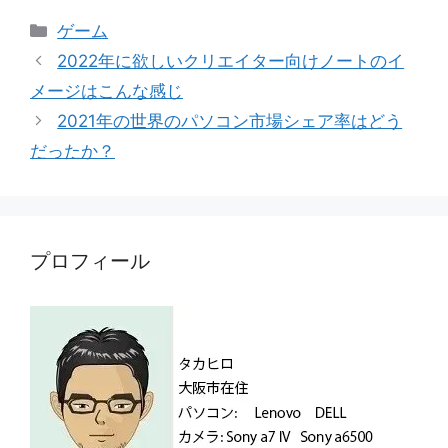
カ
ゲーム
テ
2022年に欲しいクリエイター向けノートのイ
ゴ
メージはこんな感じ
リ
2021年の世界のパソコン市場シェア率はどう
ー
だったか？
プロフィール