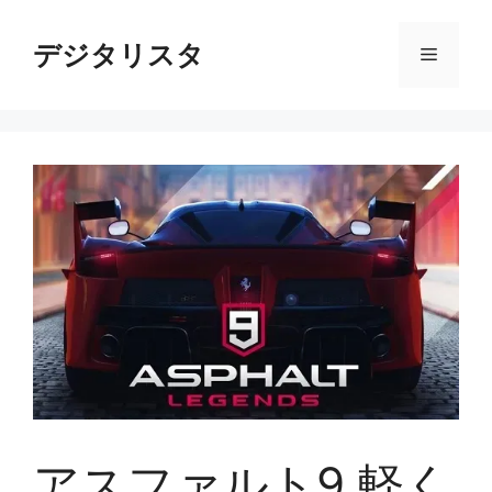
コ
ン
デジタリスタ
メ
テ
ン
ニ
ツ
へ
ス
ュ
キ
ッ
ー
プ
アスファルト9 軽く