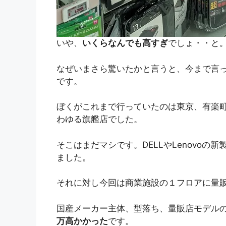
いや、
いくらなんでも高すぎ
でしょ・・と
なぜいまさら驚いたかと言うと、今まで言
です。
ぼくがこれまで行っていたのは東京、有楽
わゆる旗艦店でした。
そこはまだマシです。DELLやLenovo
ました。
それに対し今回は商業施設の１フロアに量
国産メーカー主体、型落ち、量販店モデル
万高かかった
です。