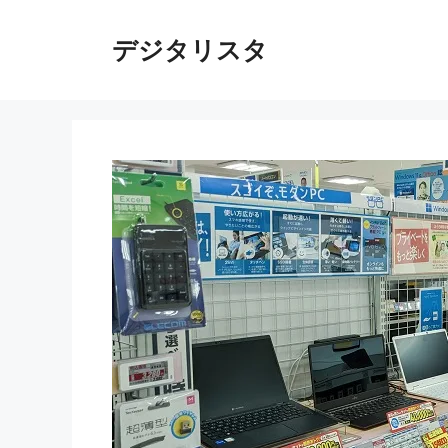
コ
ン
デジタリスタ
テ
ン
ツ
へ
ス
キ
ッ
プ