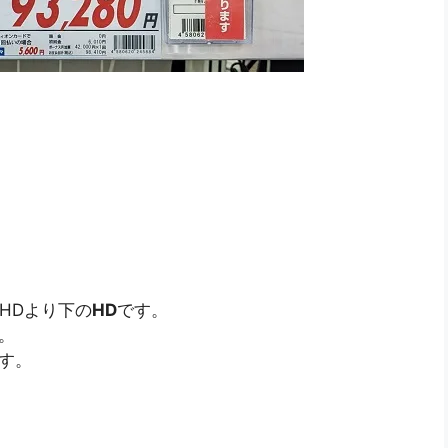
HDより下の
HD
です。
。
す。