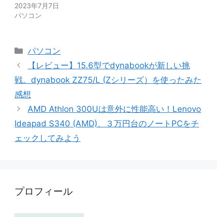
2023年7月7日
パソコン
カ
パソコン
テ
【レビュー】15.6型でdynabookが新しい挑
ゴ
戦。dynabook ZZ75/L (Zシリーズ）を使ったみた
リ
感想
ー
AMD Athlon 300Uは意外に性能高い！Lenovo
Ideapad S340 (AMD)、３万円台のノートPCをチ
ェックしてみよう
プロフィール