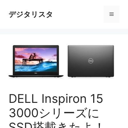
コ
ン
デジタリスタ
メ
テ
ン
ニ
ツ
へ
ス
ュ
キ
ッ
ー
プ
DELL Inspiron 15
3000シリーズに
SSD搭載きたよ！