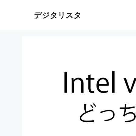
コ
ン
デジタリスタ
テ
ン
ツ
へ
ス
キ
ッ
プ