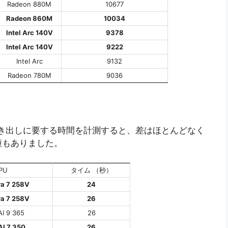
Radeon 880M
10677
Radeon 860M
10034
Intel Arc 140V
9378
Intel Arc 140V
9222
Intel Arc
9132
Radeon 780M
9036
で動画書き出しに要する時間を計測すると、差はほとんどなく
種もありました。
PU
タイム （秒）
ra 7 258V
24
ra 7 258V
26
AI 9 365
26
AI 7 350
26