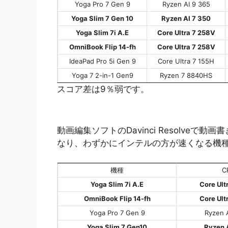
Yoga Pro 7 Gen 9
Ryzen AI 9 365
Yoga Slim 7 Gen 10
Ryzen AI 7 350
Yoga Slim 7i A.E
Core Ultra 7 258V
OmniBook Flip 14-fh
Core Ultra 7 258V
IdeaPad Pro 5i Gen 9
Core Ultra 7 155H
Yoga 7 2-in-1 Gen9
Ryzen 7 8840HS
スコア差は9％弱です。
動画編集ソフトのDavinci Resolve
なり、わずかにインテルの方が速くなる機
機種
C
Yoga Slim 7i A.E
Core Ult
OmniBook Flip 14-fh
Core Ult
Yoga Pro 7 Gen 9
Ryzen 
Yoga Slim 7 Gen10
Ryzen 