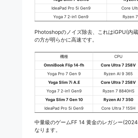
IdeaPad Pro 5i Gen9
Core Ult
Yoga 7 2-in1 Gen9
Ryzen 
Photoshopのノイズ除去、これはiGP
の方が明らかに高速です。
機種
CPU
OmniBook Flip 14-fh
Core Ultra 7 258V
Yoga Pro 7 Gen 9
Ryzen AI 9 365
Yoga Slim 7i A.E
Core Ultra 7 258V
Yoga 7 2-in1 Gen9
Ryzen 7 8840HS
Yoga Slim 7 Gen 10
Ryzen AI 7 350
IdeaPad Pro 5i Gen9
Core Ultra 7 155H
中量級のゲームFF 14 黄金のレガシー(2
なります。