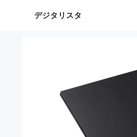
コ
ン
デジタリスタ
テ
ン
ツ
へ
ス
キ
ッ
プ