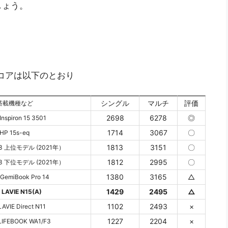
しょう。
クスコアは以下のとおり
シングル
マルチ
評価
搭載機種など
2698
6278
◎
Inspiron 15 3501
1714
3067
〇
HP 15s-eq
1813
3151
〇
o 3 上位モデル (2021年）
1812
2995
〇
o 3 下位モデル (2021年）
1380
3165
△
GemiBook Pro 14
1429
2495
△
 LAVIE N15(A)
1102
2493
×
AVIE Direct N11
1227
2204
×
IFEBOOK WA1/F3