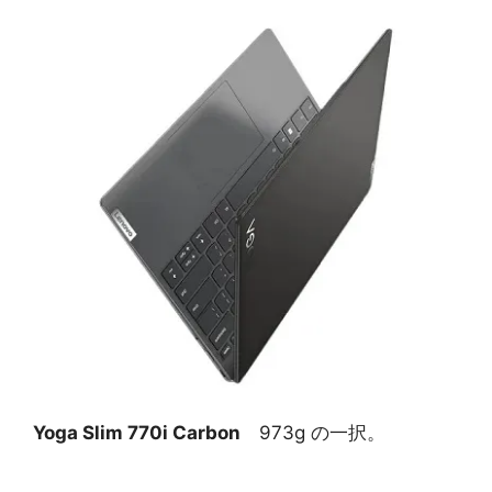
Yoga Slim 770i Carbon
973g の一択。