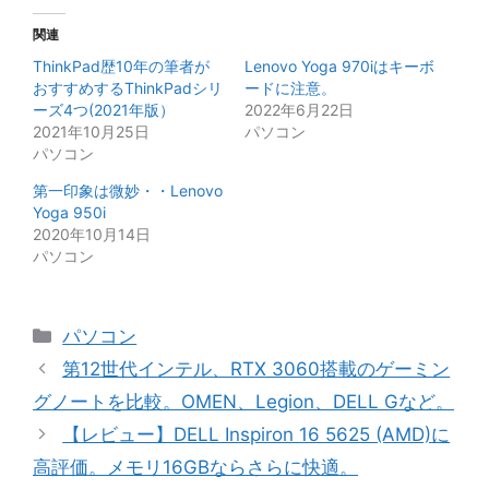
関連
ThinkPad歴10年の筆者が
Lenovo Yoga 970iはキーボ
おすすめするThinkPadシリ
ードに注意。
ーズ4つ(2021年版）
2022年6月22日
2021年10月25日
パソコン
パソコン
第一印象は微妙・・Lenovo
Yoga 950i
2020年10月14日
パソコン
カ
パソコン
テ
第12世代インテル、RTX 3060搭載のゲーミン
ゴ
グノートを比較。OMEN、Legion、DELL Gなど。
リ
【レビュー】DELL Inspiron 16 5625 (AMD)に
ー
高評価。メモリ16GBならさらに快適。