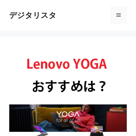
コ
ン
デジタリスタ
メ
テ
ン
ニ
ツ
へ
ス
ュ
キ
ッ
ー
プ