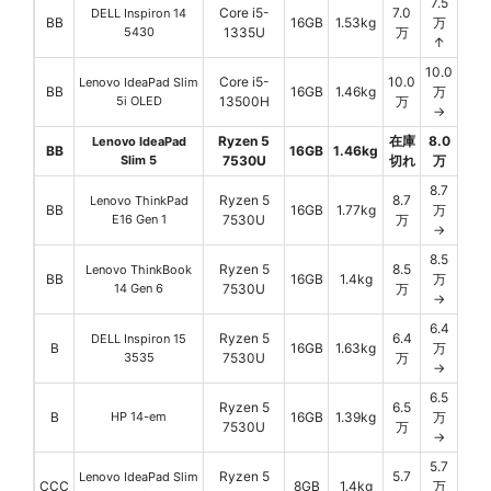
7.5
Core i5-
7.0
DELL Inspiron 14
BB
16GB
1.53kg
万
5430
1335U
万
↑
10.0
Core i5-
10.0
Lenovo IdeaPad Slim
BB
16GB
1.46kg
万
5i OLED
13500H
万
→
Ryzen 5
在庫
8.0
Lenovo IdeaPad
BB
16GB
1.46kg
Slim 5
7530U
切れ
万
8.7
Ryzen 5
8.7
Lenovo ThinkPad
BB
16GB
1.77kg
万
E16 Gen 1
7530U
万
→
8.5
Ryzen 5
8.5
Lenovo ThinkBook
BB
16GB
1.4kg
万
14 Gen 6
7530U
万
→
6.4
Ryzen 5
6.4
DELL Inspiron 15
B
16GB
1.63kg
万
3535
7530U
万
→
6.5
Ryzen 5
6.5
B
HP 14-em
16GB
1.39kg
万
7530U
万
→
5.7
Ryzen 5
5.7
Lenovo IdeaPad Slim
CCC
8GB
1.4kg
万