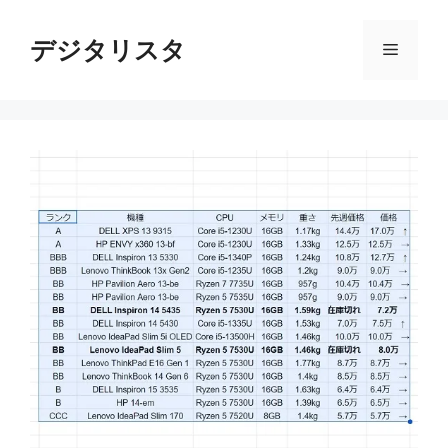
コ
ン
デジタリスタ
メ
テ
ン
ニ
ツ
へ
ス
ュ
キ
ッ
ー
プ