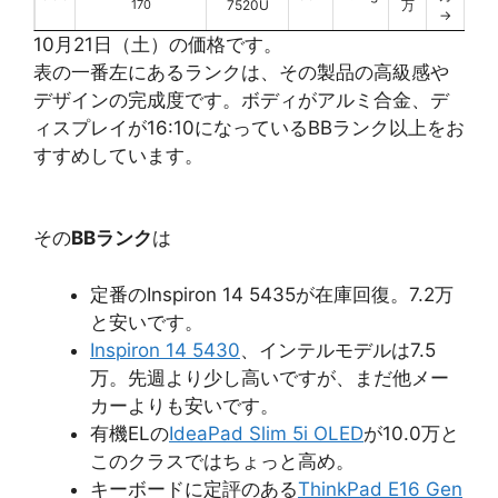
170
7520U
万
→
10月21日（土）の価格です。
表の一番左にあるランクは、その製品の高級感や
デザインの完成度です。ボディがアルミ合金、デ
ィスプレイが16:10になっているBBランク以上をお
すすめしています。
その
BBランク
は
定番のInspiron 14 5435が在庫回復。7.2万
と安いです。
Inspiron 14 5430
、インテルモデルは7.5
万。先週より少し高いですが、まだ他メー
カーよりも安いです。
有機ELの
IdeaPad Slim 5i OLED
が10.0万と
このクラスではちょっと高め。
キーボードに定評のある
ThinkPad E16 Gen