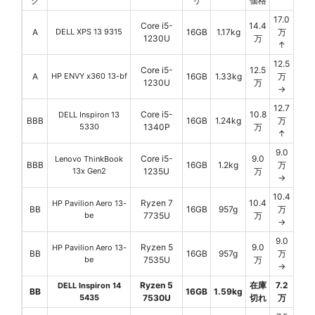
ク
リ
価格
17.0
Core i5-
14.4
A
DELL XPS 13 9315
16GB
1.17kg
万
1230U
万
↑
12.5
Core i5-
12.5
A
HP ENVY x360 13-bf
16GB
1.33kg
万
1230U
万
→
12.7
Core i5-
10.8
DELL Inspiron 13
BBB
16GB
1.24kg
万
5330
1340P
万
↑
9.0
Core i5-
9.0
Lenovo ThinkBook
BBB
16GB
1.2kg
万
13x Gen2
1235U
万
→
10.4
Ryzen 7
10.4
HP Pavilion Aero 13-
BB
16GB
957g
万
be
7735U
万
→
9.0
Ryzen 5
9.0
HP Pavilion Aero 13-
BB
16GB
957g
万
be
7535U
万
→
Ryzen 5
在庫
7.2
DELL Inspiron 14
BB
16GB
1.59kg
5435
7530U
切れ
万