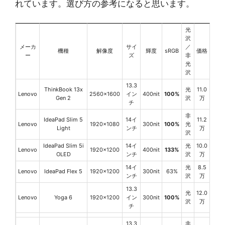
れています。選び方の参考になると思います。
光
沢
メーカ
サイ
／
機種
解像度
輝度
sRGB
価格
ー
ズ
非
光
沢
13.3
ThinkBook 13x
光
11.0
Lenovo
2560x1600
イン
400nit
100%
Gen 2
沢
万
チ
非
IdeaPad Slim 5
14イ
11.2
Lenovo
1920x1080
300nit
100%
光
Light
ンチ
万
沢
IdeaPad Slim 5i
14イ
光
10.0
Lenovo
1920x1200
400nit
133%
OLED
ンチ
沢
万
14イ
光
8.5
Lenovo
IdeaPad Flex 5
1920x1200
300nit
63%
ンチ
沢
万
13.3
光
12.0
Lenovo
Yoga 6
1920x1200
イン
300nit
100%
沢
万
チ
13.3
非