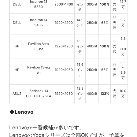
Inspiron 13
12.7
DELL
2560x1400
イン
300nit
100%
光
5330
万
チ
沢
非
Inspiron 14
14イ
9.2
DELL
1920x1200
250nit
63%
光
5435
ンチ
万
沢
9.5
13.3
非
Pavilion Aero
～
HP
1920x1200
イン
400nit
100%
光
13-be
11.9
チ
沢
万
8.5
15.6
非
Pavilion 15-eg
～
HP
1920x1080
イン
250nit
63%
光
eh
9.9
チ
沢
万
13.3
Zenbook 13
光
10.0
ASUS
1920x1080
イン
400nit
133%
OLED UX325EA
沢
万
チ
◆
Lenovo
Lenovoが一番候補が多いです。
LenovoのYogaシリーズは全部OKですが、予算を