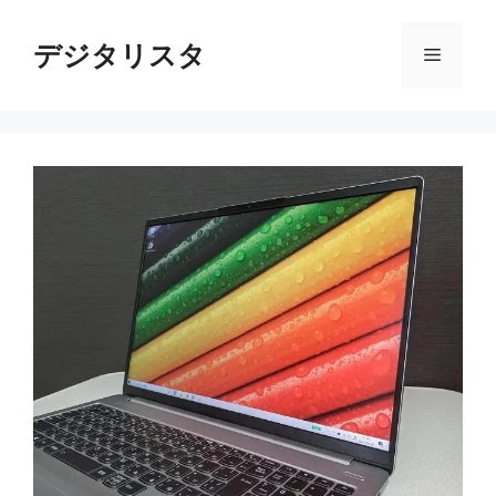
コ
ン
デジタリスタ
メ
テ
ン
ニ
ツ
へ
ス
ュ
キ
ッ
ー
プ