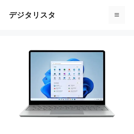
コ
ン
デジタリスタ
メ
テ
ン
ニ
ツ
へ
ス
ュ
キ
ッ
ー
プ