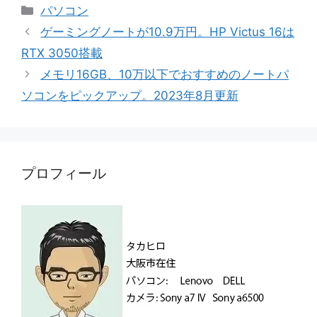
カ
パソコン
テ
ゲーミングノートが10.9万円。HP Victus 16は
ゴ
RTX 3050搭載
リ
メモリ16GB、10万以下でおすすめのノートパ
ー
ソコンをピックアップ。2023年8月更新
プロフィール