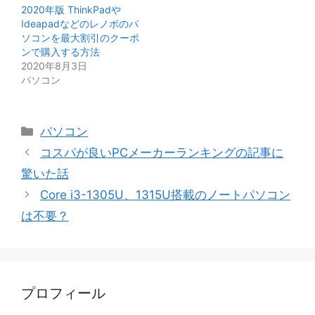
2020年版 ThinkPadや
Ideapadなどのレノボのパ
ソコンを最大割引のクーポ
ンで購入する方法
2020年8月3日
パソコン
カ
パソコン
テ
コスパが良いPCメーカーランキングの記事に
ゴ
驚いた話
リ
Core i3-1305U、1315U搭載のノートパソコン
ー
は不要？
プロフィール