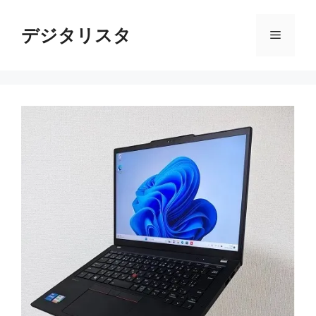
コ
ン
デジタリスタ
メ
テ
ン
ニ
ツ
へ
ス
ュ
キ
ッ
ー
プ