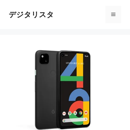
コ
ン
デジタリスタ
メ
テ
ン
ニ
ツ
へ
ス
ュ
キ
ッ
ー
プ