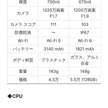
輝度
700nit
670nit
1220万画素
1200万画素
カメラ
F1.7
F1.8
カメラ スコア
111
103
防塵防滴
ー
IP67
Wi-Fi
Wi-Fi 5
Wi-Fi 6
バッテリー
3140 mAh
1821 mAh
ガラス、アルミ
ボディ材質
プラスチック
合金
重量
143g
148g
価格
4.3万
5.5万 (128GB）
◆
CPU