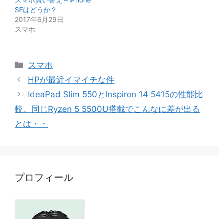
SEはどうか？
2017年6月29日
スマホ
カ
スマホ
テ
HPが最近イマイチな件
ゴ
IdeaPad Slim 550とInspiron 14 5415の性能比
リ
較。同じRyzen 5 5500U搭載でこんなに差が出る
ー
とは・・
プロフィール