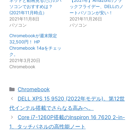
ネットと動画見るだけのパ
【2021年】Amazonのブラ
ソコンでおすすめは？
ックフライデー、DELLのノ
(2021年11月時点）
ートパソコンが安い！
2021年11月8日
2021年11月26日
パソコン
パソコン
Chromebookが週末限定
32,500円！ HP
Chromebook 14aをチェッ
ク。
2021年3月20日
Chromebook
カ
Chromebook
テ
DELL XPS 15 9520 (2022年モデル)。第12世
ゴ
代インテル搭載でさらなる高みへ。
リ
Core i7-1260P搭載のInspiron 16 7620 2-in-
ー
1、タッチパネルの高性能ノート