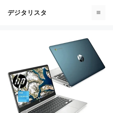
コ
ン
デジタリスタ
メ
テ
ン
ニ
ツ
へ
ス
ュ
キ
ッ
ー
プ