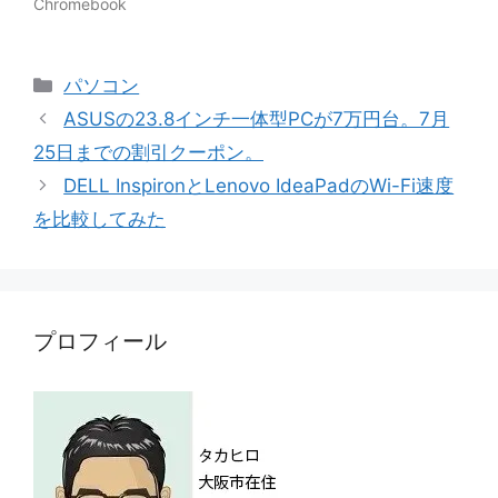
Chromebook
カ
パソコン
テ
ASUSの23.8インチ一体型PCが7万円台。7月
ゴ
25日までの割引クーポン。
リ
DELL InspironとLenovo IdeaPadのWi-Fi速度
ー
を比較してみた
プロフィール