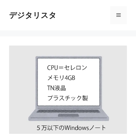
コ
ン
デジタリスタ
メ
テ
ン
ニ
ツ
へ
ス
ュ
キ
ッ
ー
プ