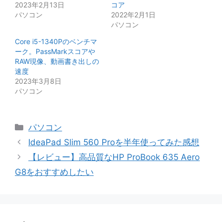
2023年2月13日
コア
パソコン
2022年2月1日
パソコン
Core i5-1340Pのベンチマ
ーク。PassMarkスコアや
RAW現像、動画書き出しの
速度
2023年3月8日
パソコン
カ
パソコン
テ
IdeaPad Slim 560 Proを半年使ってみた感想
ゴ
【レビュー】高品質なHP ProBook 635 Aero
リ
G8をおすすめしたい
ー