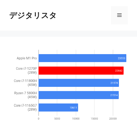
コ
ン
デジタリスタ
メ
テ
ン
ニ
ツ
へ
ス
ュ
キ
ッ
ー
プ