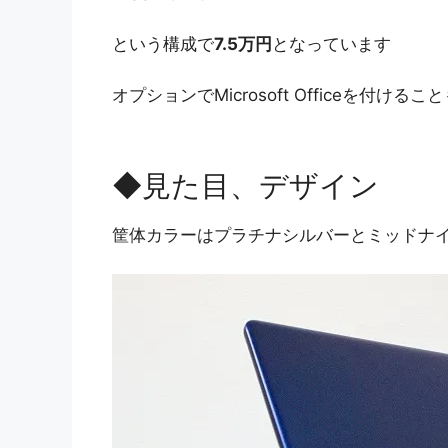
という構成で
7.5万円
となっています
オプションでMicrosoft Officeを付ける
◆見た目、デザイン
筐体カラーはプラチナシルバーとミッドナ