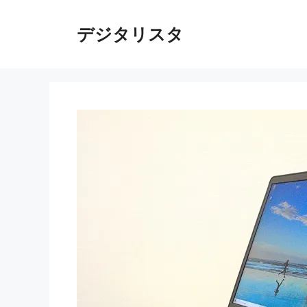
コ
ン
デジタリスタ
テ
ン
ツ
へ
ス
キ
ッ
プ