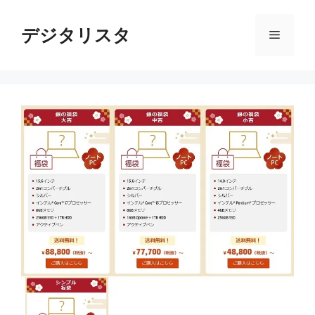
コ
ン
デジタリスタ
メ
テ
ン
ニ
ツ
へ
ス
ュ
キ
ッ
ー
プ