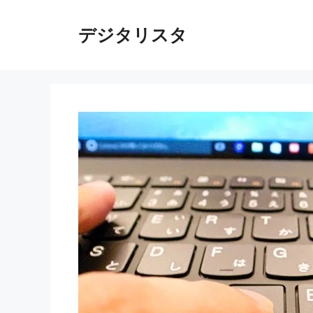
コ
ン
デジタリスタ
テ
ン
ツ
へ
ス
キ
ッ
プ