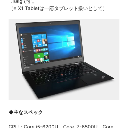
1.18kgです。
（※ X1 Tabletは一応タブレット扱いとして）
◆
主なスペック
CPU：Core i5-6200U、Core i7-6500U、Core