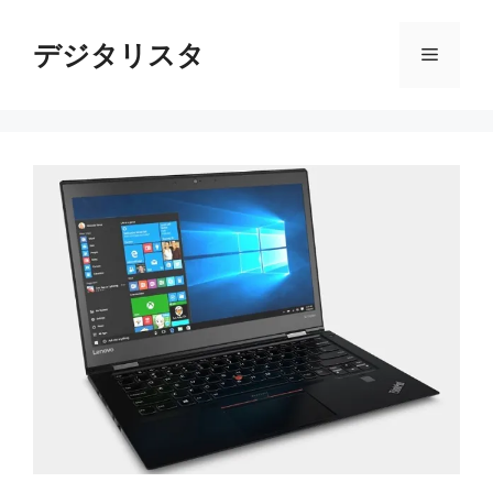
コ
ン
デジタリスタ
メ
テ
ン
ニ
ツ
へ
ス
ュ
キ
ッ
ー
プ