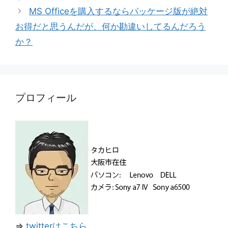
リ
MS Officeを購入するならパッケージ版が絶対
ー
お得だと思うんだが、何か勘違いしてるんだろう
か？
プロフィール
⇒
twitterはこちら