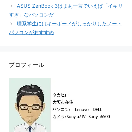
テ
ASUS ZenBook 3はまあ一言でいえば「イキリ
ゴ
すぎ」なパソコンだ
リ
理系学生にはキーボードがしっかりしたノート
ー
パソコンがおすすめ
プロフィール