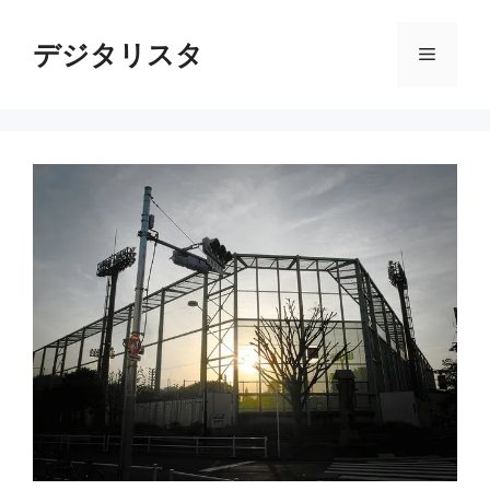
コ
ン
デジタリスタ
メ
テ
ン
ニ
ツ
へ
ス
ュ
キ
ッ
ー
プ