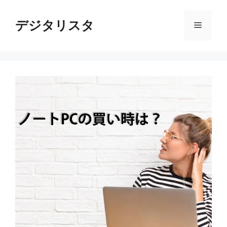
コ
ン
デジタリスタ
メ
テ
ン
ニ
ツ
へ
ス
ュ
キ
ッ
ー
プ