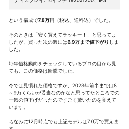
ディスプレイ: 14インチ 1920x1200、IPS
という構成で
7.8万円
（税込、送料込）でした。
そのときは「安く買えてラッキー！」と思ってま
したが、買った次の週には
6.9万まで値下がり
しま
した。
毎年価格動向をチェックしているプロの目から見
ても、この価格は衝撃でした。
今では見慣れた価格ですが、2023年前半までは8
～9万くらいが妥当なのかなと思ってたところでの
一気の値下げだったのですごく驚いたのを覚えて
います。
ちなみに12月時点でも上記モデルは7.0万で買えま
す。