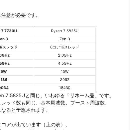
に注意が必要です。
 7 7730U
Ryzen 7 5825U
en 3
Zen 3
16スレッド
8コア16スレッド
.0GHz
2.0GHz
.5GHz
4.5GHz
15W
15W
3186
3062
9034
18430
zen 7 5825Uと同じ、いわゆる「
リネーム品
」です。
スレッド数も同じ、基本周波数、ブースト周波数、
になると予想されます。
いスコアが出ています（上の表）。