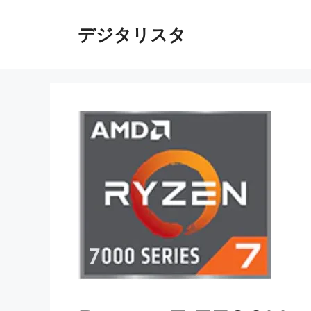
コ
ン
デジタリスタ
テ
ン
ツ
へ
ス
キ
ッ
プ