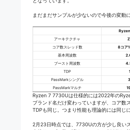
となっています。
まだまだサンプルが少ないので今後の変動
Ryzen
アーキテクチャ
Z
コア数スレッド数
8コア
基本周波数
2
ブースト周波数
4
TDP
PassMarkシングル
PassMarkマルチ
1
Ryzen 7 7730Uは仕様的には2022年のRy
ブランド名だけ変わっていますが、コア数
TDPも同じ。つまり性能も理論的には同じ
2月23日時点では、7730Uの方が少し良