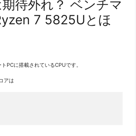
30Uは期待外れ？ ベンチマ
zen 7 5825Uとほ
のノートPCに搭載されているCPUです。
スコアは