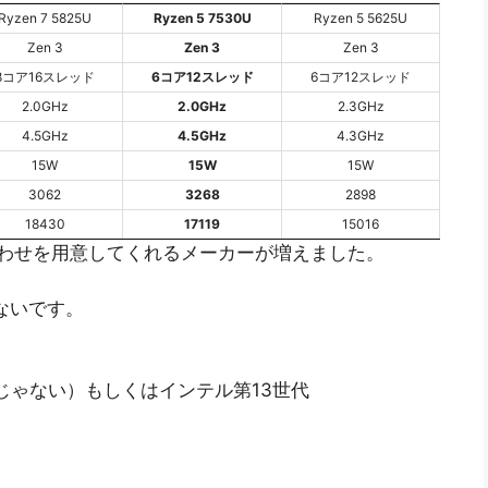
Ryzen 7 5825U
Ryzen 5 7530U
Ryzen 5 5625U
Zen 3
Zen 3
Zen 3
8コア16スレッド
6コア12スレッド
6コア12スレッド
2.0GHz
2.0GHz
2.3GHz
4.5GHz
4.5GHz
4.3GHz
15W
15W
15W
3062
3268
2898
18430
17119
15016
う組み合わせを用意してくれるメーカーが増えました。
少ないです。
730Uじゃない）もしくはインテル第13世代