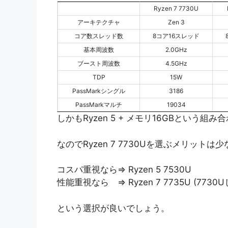
Ryzen 7 7730U
アーキテクチャ
Zen 3
コア数スレッド数
8コア16スレッド
基本周波数
2.0GHz
ブースト周波数
4.5GHz
TDP
15W
PassMarkシングル
3186
PassMarkマルチ
19034
しかもRyzen 5 + メモリ16GBとい
なのでRyzen 7 7730Uを選ぶメリットは
コスパ重視なら⇒ Ryzen 5 7530U
性能重視なら ⇒ Ryzen 7 7735U (7
という選択が良いでしょう。