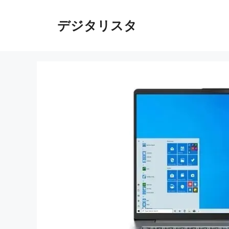
コ
ン
デジタリスタ
テ
ン
ツ
へ
ス
キ
ッ
プ