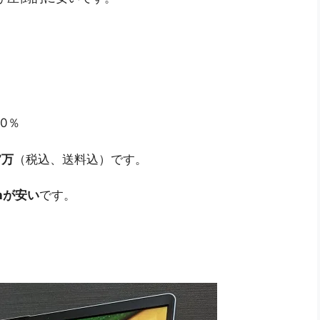
00％
7万
（税込、送料込）です。
nが安い
です。