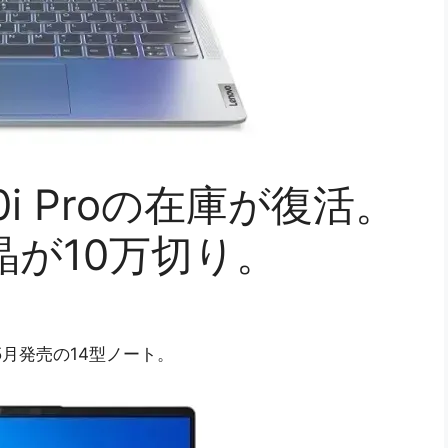
 560i Proの在庫が復活。
K液晶が10万切り。
021年5月発売の14型ノート。