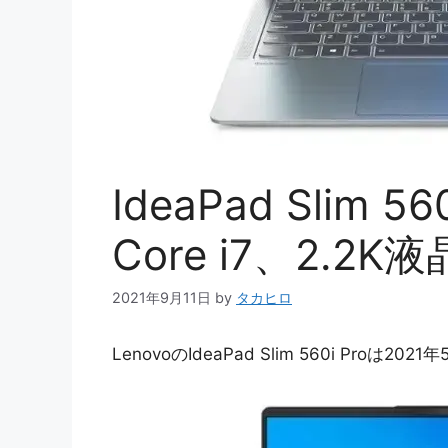
IdeaPad Slim
Core i7、2.2
2021年9月11日
by
タカヒロ
LenovoのIdeaPad Slim 560i Proは2