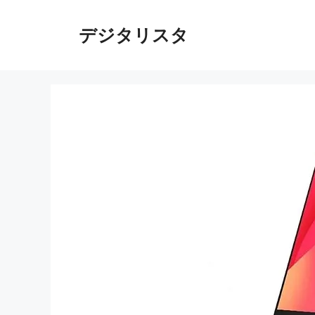
コ
ン
デジタリスタ
テ
ン
ツ
へ
ス
キ
ッ
プ