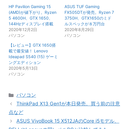
HP Pavilion Gaming 15
ASUS TUF Gaming
(AMD)が値下がり。Ryzen
FX505DTが発売。Ryzen 7
5 4600H、GTX 1650、
3750H、GTX1650のミド
144Hzディスプレイ搭載
ルスペックが８万円台
2020年12月2日
2020年8月29日
パソコン
パソコン
【レビュー】GTX 1650搭
載で最安値！ Lenovo
Ideapad S540 (15) ゲーミ
ングエディション
2020年5月13日
パソコン
カ
パソコン
テ
ThinkPad X13 Gen1が本日発売。買う前の注意
ゴ
点など
リ
ASUS VivoBook 15 X512JAのCore i5モデル、
ー