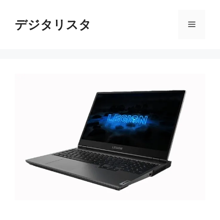
コ
ン
デジタリスタ
メ
テ
ン
ニ
ツ
へ
ス
ュ
キ
ッ
ー
プ