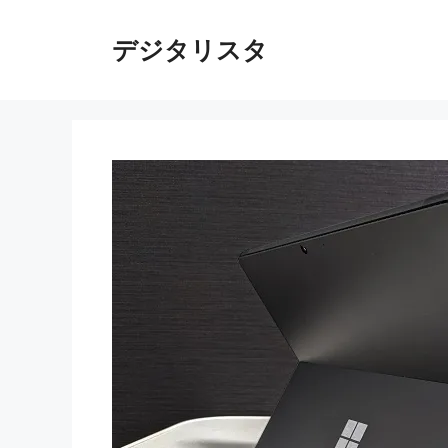
コ
ン
デジタリスタ
テ
ン
ツ
へ
ス
キ
ッ
プ