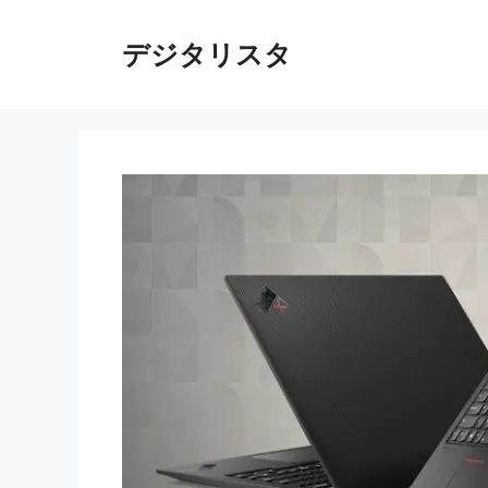
コ
ン
デジタリスタ
テ
ン
ツ
へ
ス
キ
ッ
プ