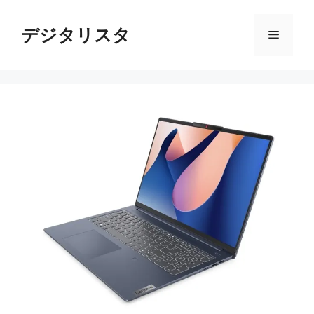
コ
ン
デジタリスタ
メ
テ
ン
ニ
ツ
へ
ス
ュ
キ
ッ
ー
プ