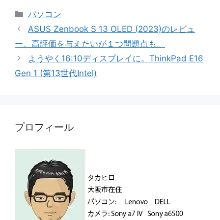
カ
パソコン
テ
ASUS Zenbook S 13 OLED (2023)のレビュ
ゴ
ー。高評価を与えたいが１つ問題点も。
リ
ようやく16:10ディスプレイに。ThinkPad E16
ー
Gen 1 (第13世代Intel)
プロフィール