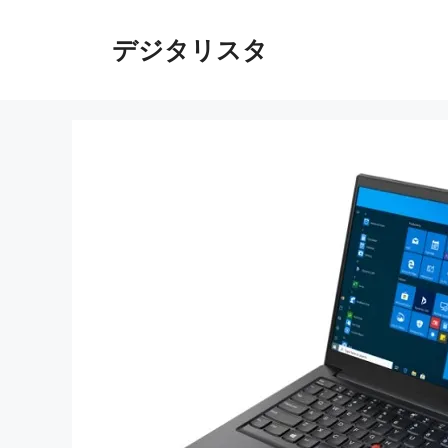
コ
ン
デジタリスタ
テ
ン
ツ
へ
ス
キ
ッ
プ