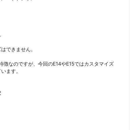
。
ズはできません。
が特徴なのですが、今回のE14やE15ではカスタマイズ
ています。
択