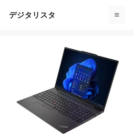
コ
ン
デジタリスタ
メ
テ
ン
ニ
ツ
へ
ス
ュ
キ
ッ
ー
プ