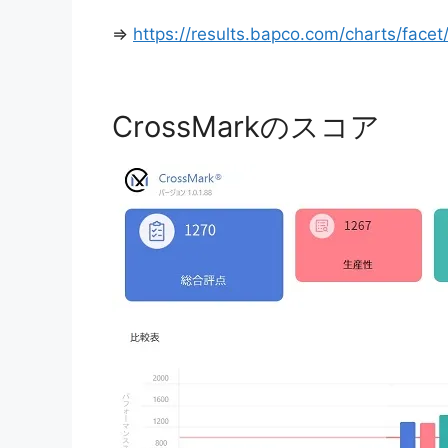
⇒
https://results.bapco.com/charts/face
CrossMarkのスコア