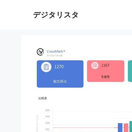
コ
ン
デジタリスタ
テ
ン
ツ
へ
ス
キ
ッ
プ