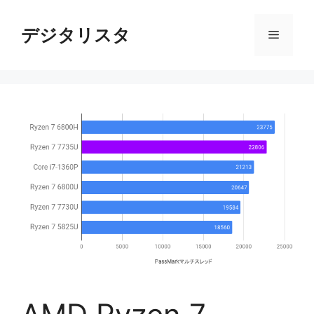
コ
ン
デジタリスタ
メ
テ
ン
ニ
ツ
へ
ス
ュ
キ
ッ
ー
プ