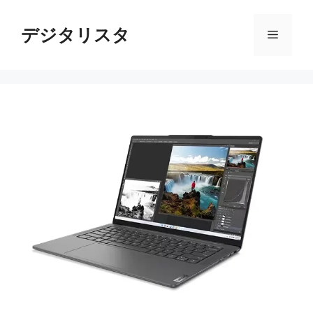
コ
ン
デジタリスタ
メ
テ
ン
ニ
ツ
へ
ス
ュ
キ
ッ
ー
プ