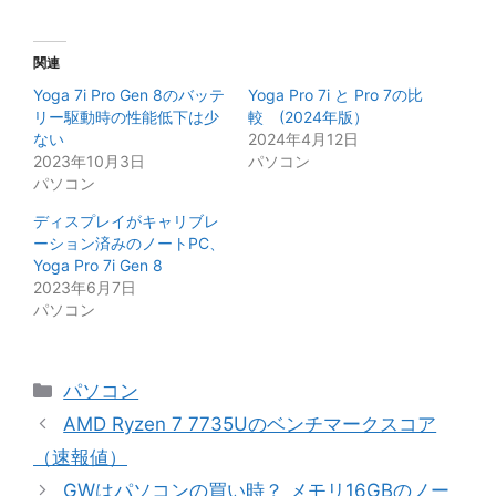
関連
Yoga 7i Pro Gen 8のバッテ
Yoga Pro 7i と Pro 7の比
リー駆動時の性能低下は少
較 (2024年版）
ない
2024年4月12日
2023年10月3日
パソコン
パソコン
ディスプレイがキャリブレ
ーション済みのノートPC、
Yoga Pro 7i Gen 8
2023年6月7日
パソコン
カ
パソコン
テ
AMD Ryzen 7 7735Uのベンチマークスコア
ゴ
（速報値）
リ
GWはパソコンの買い時？ メモリ16GBのノー