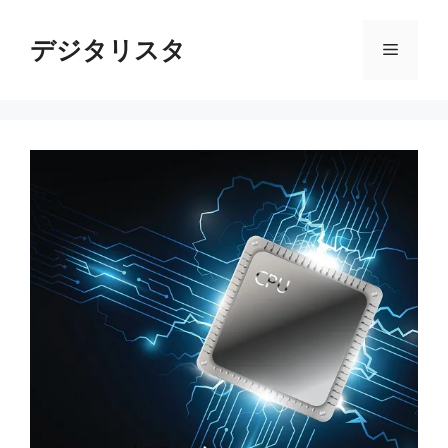
コ
ン
デジタリスタ
メ
テ
ン
ニ
ツ
へ
ス
ュ
キ
ッ
ー
プ